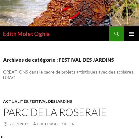
Recherche
Edith Molet Oghia
ALLER
MENU
AU
PRINCI
CONTENU
Archives de catégorie : FESTIVAL DES JARDINS
CRÉATIONS dans le cadre de projets artistiques avec des scolaires.
DRAC
ACTUALITÉS
,
FESTIVAL DES JARDINS
PARC DE LA ROSERAIE
8 JUIN 2015
EDITH MOLET OGHIA