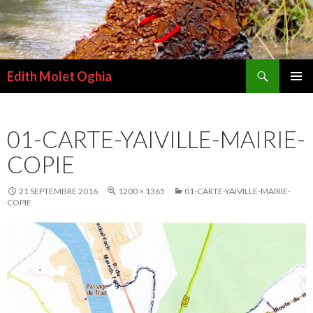
Recherche
Edith Molet Oghia
ALLER
MENU
AU
PRINCI
CONTENU
01-CARTE-YAIVILLE-MAIRIE-
COPIE
21 SEPTEMBRE 2016
1200 × 1365
01-CARTE-YAIVILLE-MAIRIE-
COPIE