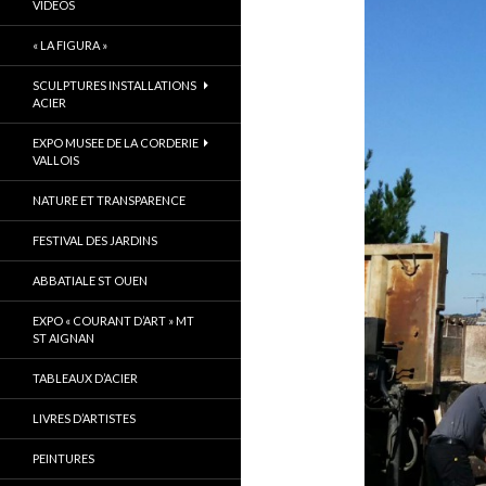
VIDÉOS
« LA FIGURA »
SCULPTURES INSTALLATIONS
ACIER
EXPO MUSEE DE LA CORDERIE
VALLOIS
NATURE ET TRANSPARENCE
FESTIVAL DES JARDINS
ABBATIALE ST OUEN
EXPO « COURANT D’ART » MT
ST AIGNAN
TABLEAUX D’ACIER
LIVRES D’ARTISTES
PEINTURES